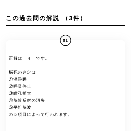
この過去問の解説 （3件）
01
正解は ４ です。
脳死の判定は
①深昏睡
②呼吸停止
③瞳孔拡大
④脳幹反射の消失
⑤平坦脳波
の５項目によって行われます。