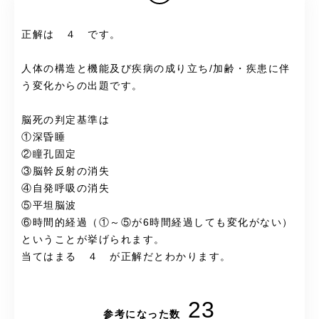
正解は ４ です。
人体の構造と機能及び疾病の成り立ち/加齢・疾患に伴
う変化からの出題です。
脳死の判定基準は
①深昏睡
②瞳孔固定
③脳幹反射の消失
④自発呼吸の消失
⑤平坦脳波
⑥時間的経過（①～⑤が6時間経過しても変化がない）
ということが挙げられます。
当てはまる ４ が正解だとわかります。
23
参考になった数