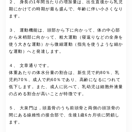
２、 身長の1年間当たりの増加量は、出生直後から乳児
期にかけての時期が最も盛んで、年齢に伴い小さくなり
ます。
３、 運動機能は、頭部から下に向かって、体の中心部
から末梢部に向かって、粗大運動（寝返りなどの全身を
使う大きな運動）から微細運動（指先を使うような細か
な運動）へと発達します。
４、 文章通りです。
体重あたりの体水分量の割合は、新生児で約80％、乳
児約70％、成人で約60％であり、高齢になるにつれて
低下します。また、成人に比べて、乳幼児は細胞外液量
の占める割合が高いことが特徴です。
５、 大泉門は，頭蓋骨のうち前頭骨と両側の頭頂骨の
間にある線維性の接合部で、生後1歳6カ月頃に閉鎖し
ます。