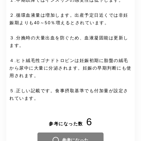
１.中期以降ではインスリンの感受性は低下します。
２.循環血液量は増加します。出産予定日近くでは非妊
娠期よりも40～50％増えるとされています。
３.分娩時の大量出血を防ぐため、血液凝固能は更新し
ます。
４.ヒト絨毛性ゴナドトロピンは妊娠初期に胎盤の絨毛
から尿中に大量に分泌されます。妊娠の早期判断にも使
用されます。
５.正しい記載です。食事摂取基準でも付加量が設定さ
れています。
6
参考になった数
参考になった