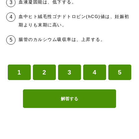
血液凝固能は、低下する。
血中ヒト絨毛性ゴナドトロピン(hCG)値は、妊娠初
期よりも末期に高い。
腸管のカルシウム吸収率は、上昇する。
1
2
3
4
5
解答する